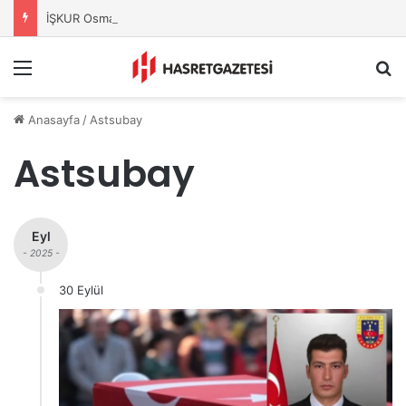
İŞKUR Osmaniye’den Üniversitelilere Kariyer Desteği
Menu
A
Anasayfa
/
Astsubay
Astsubay
Eyl
- 2025 -
30 Eylül