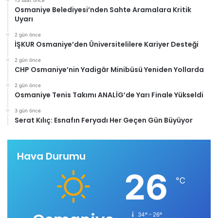
15 saat önce
Osmaniye Belediyesi’nden Sahte Aramalara Kritik
Uyarı
2 gün önce
İŞKUR Osmaniye’den Üniversitelilere Kariyer Desteği
2 gün önce
CHP Osmaniye’nin Yadigâr Minibüsü Yeniden Yollarda
2 gün önce
Osmaniye Tenis Takımı ANALİG’de Yarı Finale Yükseldi
3 gün önce
Serat Kılıç: Esnafın Feryadı Her Geçen Gün Büyüyor
Hava Durumu
26
℃
34º - 26º