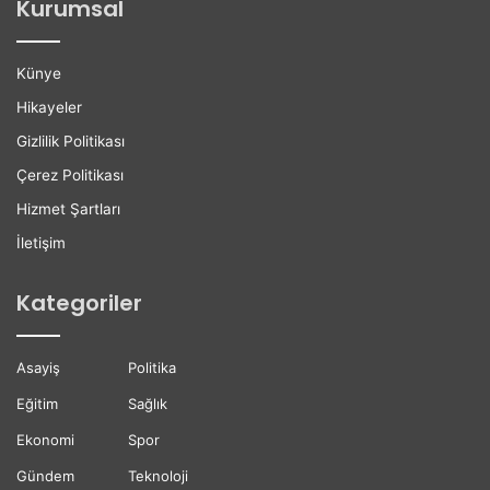
Kurumsal
ç
u
e
r
n
s
Künye
G
u
ü
D
Hikayeler
n
ü
Gizlilik Politikası
B
z
ü
e
Çerez Politikası
y
n
Hizmet Şartları
ü
l
y
e
İletişim
o
n
r
d
Kategoriler
i
Asayiş
Politika
Eğitim
Sağlık
Ekonomi
Spor
Gündem
Teknoloji