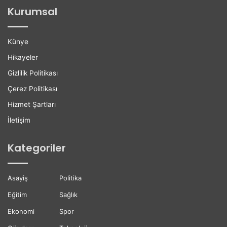
ğ
l
Kurumsal
a
e
n
r
H
e
Künye
a
K
y
a
Hikayeler
a
r
Gizlilik Politikası
t
i
ı
y
Çerez Politikası
n
e
Hizmet Şartları
ı
r
K
D
İletişim
a
e
y
s
Kategoriler
b
t
e
e
t
ğ
Asayiş
Politika
t
i
i
Eğitim
Sağlık
Ekonomi
Spor