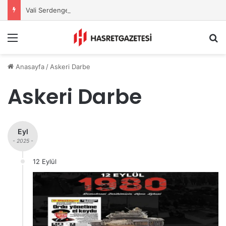
Vali Serdengeçti’nden Osmaniye’de Gece Esnaf Turu
Menu
A
Anasayfa
/
Askeri Darbe
Askeri Darbe
Eyl
- 2025 -
12 Eylül