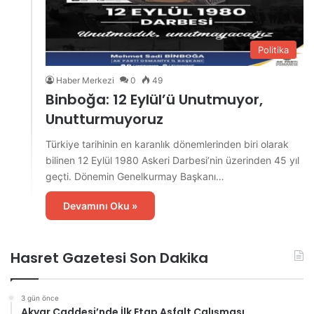
Politika
Haber Merkezi
0
49
Binboğa: 12 Eylül’ü Unutmuyor,
Unutturmuyoruz
Türkiye tarihinin en karanlık dönemlerinden biri olarak
bilinen 12 Eylül 1980 Askeri Darbesi’nin üzerinden 45 yıl
geçti. Dönemin Genelkurmay Başkanı…
Devamını Oku »
Hasret Gazetesi Son Dakika
3 gün önce
Akyar Caddesi’nde İlk Etap Asfalt Çalışması