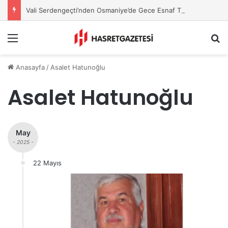
Vali Serdengeçti’nden Osmaniye’de Gece Esnaf Turu
Menu
A
Anasayfa
/
Asalet Hatunoğlu
Asalet Hatunoğlu
May
- 2025 -
22 Mayıs