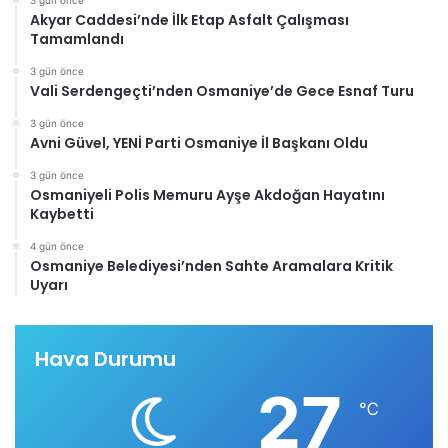
3 gün önce
Akyar Caddesi’nde İlk Etap Asfalt Çalışması
Tamamlandı
3 gün önce
Vali Serdengeçti’nden Osmaniye’de Gece Esnaf Turu
3 gün önce
Avni Güvel, YENİ Parti Osmaniye İl Başkanı Oldu
3 gün önce
Osmaniyeli Polis Memuru Ayşe Akdoğan Hayatını
Kaybetti
4 gün önce
Osmaniye Belediyesi’nden Sahte Aramalara Kritik
Uyarı
Hava Durumu
27
℃