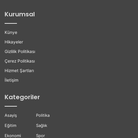
o
i
ğ
l
Kurumsal
a
e
n
r
H
e
Künye
a
K
y
a
Hikayeler
a
r
Gizlilik Politikası
t
i
ı
y
Çerez Politikası
n
e
Hizmet Şartları
ı
r
K
D
İletişim
a
e
y
s
Kategoriler
b
t
e
e
t
ğ
Asayiş
Politika
t
i
i
Eğitim
Sağlık
Ekonomi
Spor