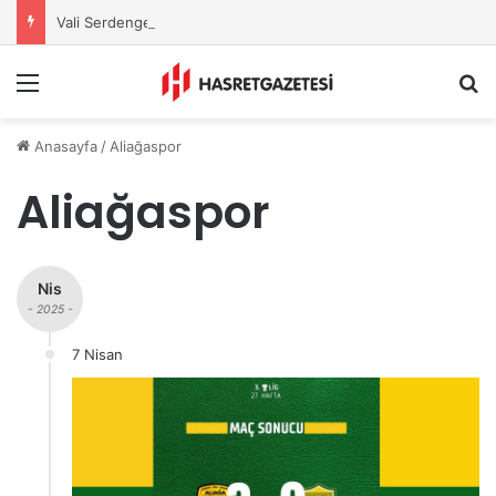
Vali Serdengeçti’nden Osmaniye’de Gece Esnaf Turu
Menu
A
Anasayfa
/
Aliağaspor
Aliağaspor
Nis
- 2025 -
7 Nisan