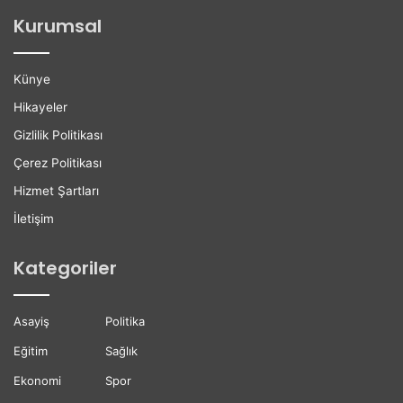
ğ
l
Kurumsal
a
e
n
r
H
e
Künye
a
K
y
a
Hikayeler
a
r
Gizlilik Politikası
t
i
ı
y
Çerez Politikası
n
e
Hizmet Şartları
ı
r
K
D
İletişim
a
e
y
s
Kategoriler
b
t
e
e
t
ğ
Asayiş
Politika
t
i
i
Eğitim
Sağlık
Ekonomi
Spor