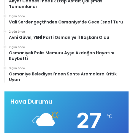
Akyar Caddesi’nde İlk Etap Asfalt Çalışması
Tamamlandı
2 gün önce
Vali Serdengeçti’nden Osmaniye’de Gece Esnaf Turu
2 gün önce
Avni Güvel, YENİ Parti Osmaniye İl Başkanı Oldu
2 gün önce
Osmaniyeli Polis Memuru Ayşe Akdoğan Hayatını
Kaybetti
3 gün önce
Osmaniye Belediyesi’nden Sahte Aramalara Kritik
Uyarı
Hava Durumu
27
℃