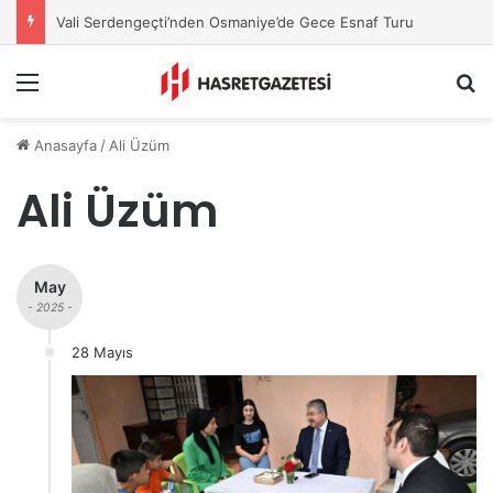
Vali Serdengeçti’nden Osmaniye’de Gece Esnaf Turu
Menu
A
Anasayfa
/
Ali Üzüm
Ali Üzüm
May
- 2025 -
28 Mayıs