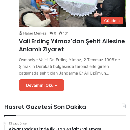
Gündem
Haber Merkezi
0
131
Vali Erdinç Yılmaz’dan Şehit Ailesine
Anlamlı Ziyaret
Osmaniye Valisi Dr. Erdinç Yılmaz, 2 Temmuz 1998’de
Şırnak’ın Derekati bölgesinde teröristlerle girilen
çatışmada şehit olan Jandarma Er Ali Üzüm’ün…
Devamını Oku »
Hasret Gazetesi Son Dakika
13 saat önce
Akyar Caddesi’nde İlk Etap Asfalt Çalışması