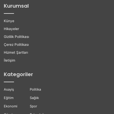
ğ
l
Kurumsal
a
e
n
r
H
e
Künye
a
K
y
a
Hikayeler
a
r
Gizlilik Politikası
t
i
ı
y
Çerez Politikası
n
e
Hizmet Şartları
ı
r
K
D
İletişim
a
e
y
s
Kategoriler
b
t
e
e
t
ğ
Asayiş
Politika
t
i
i
Eğitim
Sağlık
Ekonomi
Spor