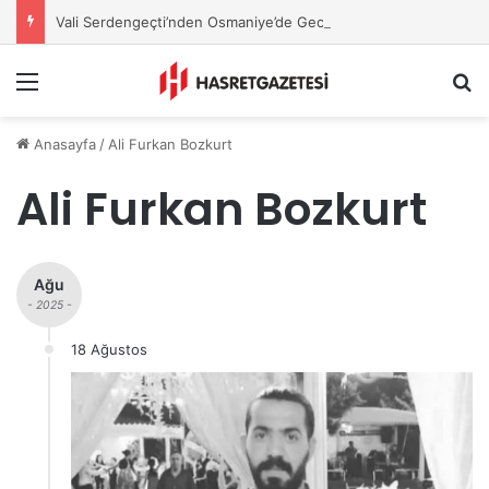
Vali Serdengeçti’nden Osmaniye’de Gece Esnaf Turu
Menu
A
Anasayfa
/
Ali Furkan Bozkurt
Ali Furkan Bozkurt
Ağu
- 2025 -
18 Ağustos