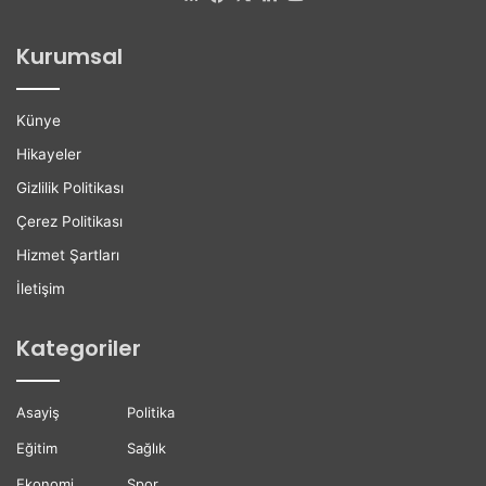
o
i
ğ
l
Kurumsal
a
e
n
r
H
e
Künye
a
K
y
a
Hikayeler
a
r
Gizlilik Politikası
t
i
ı
y
Çerez Politikası
n
e
Hizmet Şartları
ı
r
K
D
İletişim
a
e
y
s
Kategoriler
b
t
e
e
t
ğ
Asayiş
Politika
t
i
i
Eğitim
Sağlık
Ekonomi
Spor