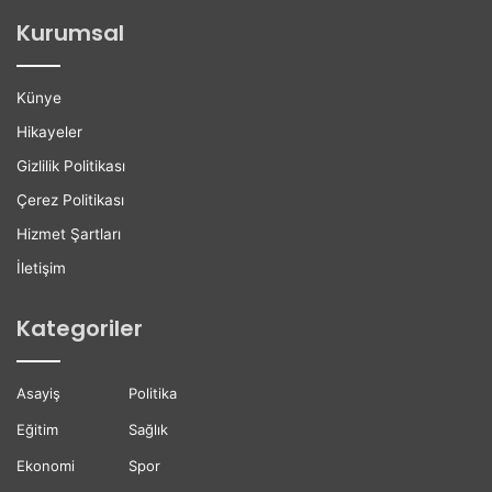
ğ
l
Kurumsal
a
e
n
r
H
e
Künye
a
K
y
a
Hikayeler
a
r
Gizlilik Politikası
t
i
ı
y
Çerez Politikası
n
e
Hizmet Şartları
ı
r
K
D
İletişim
a
e
y
s
Kategoriler
b
t
e
e
t
ğ
Asayiş
Politika
t
i
i
Eğitim
Sağlık
Ekonomi
Spor