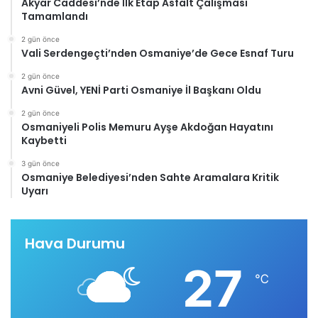
Akyar Caddesi’nde İlk Etap Asfalt Çalışması
Tamamlandı
2 gün önce
Vali Serdengeçti’nden Osmaniye’de Gece Esnaf Turu
2 gün önce
Avni Güvel, YENİ Parti Osmaniye İl Başkanı Oldu
2 gün önce
Osmaniyeli Polis Memuru Ayşe Akdoğan Hayatını
Kaybetti
3 gün önce
Osmaniye Belediyesi’nden Sahte Aramalara Kritik
Uyarı
Hava Durumu
27
℃