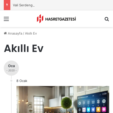
Vali Serdengeçti’nden Osmaniye’de Gece Esnaf Turu
Menu
A
Anasayfa
/
Akıllı Ev
Akıllı Ev
Oca
- 2025 -
8 Ocak