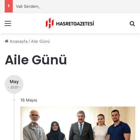
Vali Serdengeçti’nden Osmaniye’de Gece Esnaf Turu
Menu
A
Anasayfa
/
Aile Günü
Aile Günü
May
- 2025 -
16 Mayıs