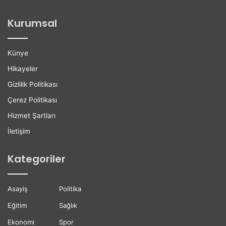
o
i
ğ
l
Kurumsal
a
e
n
r
H
e
Künye
a
K
y
a
Hikayeler
a
r
Gizlilik Politikası
t
i
ı
y
Çerez Politikası
n
e
Hizmet Şartları
ı
r
K
D
İletişim
a
e
y
s
Kategoriler
b
t
e
e
t
ğ
Asayiş
Politika
t
i
i
Eğitim
Sağlık
Ekonomi
Spor