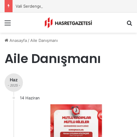
Vali Serdengeçti’nden Osmaniye’de Gece Esnaf Turu
Menu
A
Anasayfa
/
Aile Danışmanı
Aile Danışmanı
Haz
- 2025 -
14 Haziran