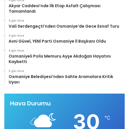
4 gün önce
Akyar Caddesi’nde İlk Etap Asfalt Çalışması
Tamamlandı
4 gün önce
Vali Serdengeçti’nden Osmaniye’de Gece Esnaf Turu
4 gün önce
Avni Güvel, YENİ Parti Osmaniye İl Başkanı Oldu
4 gün önce
Osmaniyeli Polis Memuru Ayşe Akdoğan Hayatını
Kaybetti
5 gün önce
Osmaniye Belediyesi’nden Sahte Aramalara Kritik
Uyarı
Hava Durumu
30
℃