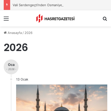
Vali Serdengeçti’nden Osmaniye’de Gece Esnaf Turu
Menu
A
Anasayfa
/
2026
2026
Oca
- 2026 -
13 Ocak