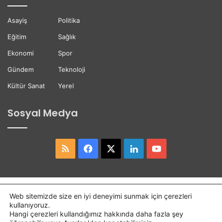
e
e
t
ğ
Asayiş
Politika
t
i
i
Eğitim
Sağlık
Ekonomi
Spor
Gündem
Teknoloji
Kültür Sanat
Yerel
Sosyal Medya
RSS
Facebook
X
LinkedIn
YouTube
Copyright © 2026,
Hasret Gazetesi
Tüm Hakları Saklıdır.
Web sitemizde size en iyi deneyimi sunmak için çerezleri
kullanıyoruz.
Osmaniye Haber
Haber
Hangi çerezleri kullandığımız hakkında daha fazla şey