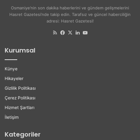
ş
s
Osmaniye’nin son dakika haberlerini ve gündem gelişmelerini
e
i
Hasret Gazetesi’nde takip edin. Tarafsız ve güncel haberciliğin
A
t
adresi: Hasret Gazetesi!
k
e
d
l
RSS
Facebook
X
LinkedIn
YouTube
o
i
ğ
l
Kurumsal
a
e
n
r
H
e
Künye
a
K
y
a
Hikayeler
a
r
Gizlilik Politikası
t
i
ı
y
Çerez Politikası
n
e
Hizmet Şartları
ı
r
K
D
İletişim
a
e
y
s
Kategoriler
b
t