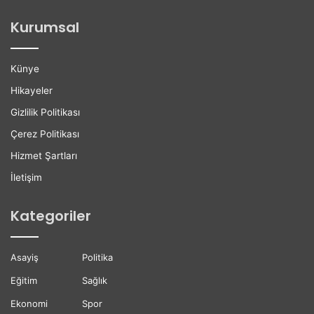
ğ
l
Kurumsal
a
e
n
r
H
e
Künye
a
K
y
a
Hikayeler
a
r
Gizlilik Politikası
t
i
ı
y
Çerez Politikası
n
e
Hizmet Şartları
ı
r
K
D
İletişim
a
e
y
s
Kategoriler
b
t
e
e
t
ğ
Asayiş
Politika
t
i
i
Eğitim
Sağlık
Ekonomi
Spor