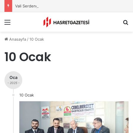
Vali Serdengeçti’nden Osmaniye’de Gece Esnaf Turu
Menu
A
Anasayfa
/
10 Ocak
10 Ocak
Oca
- 2025 -
10 Ocak