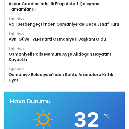
Akyar Caddesi’nde İlk Etap Asfalt Çalışması
Tamamlandı
3 gün önce
Vali Serdengeçti’nden Osmaniye’de Gece Esnaf Turu
3 gün önce
Avni Güvel, YENİ Parti Osmaniye İl Başkanı Oldu
3 gün önce
Osmaniyeli Polis Memuru Ayşe Akdoğan Hayatını
Kaybetti
4 gün önce
Osmaniye Belediyesi’nden Sahte Aramalara Kritik
Uyarı
Hava Durumu
32
℃