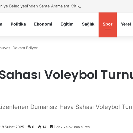
iye Belediyesi’nden Sahte Aramalara Kritik Uyarı
m
Politika
Ekonomi
Eğitim
Sağlık
Spor
Yerel
nuvası Devam Ediyor
Sahası Voleybol Tur
düzenlenen Dumansız Hava Sahası Voleybol Turnuv
: 18 Şubat 2025
0
14
1 dakika okuma süresi