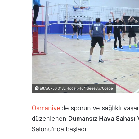
a87a0750 0132 4cce b404 6eee3b70ce5e
Osmaniye
’de sporun ve sağlıklı yaş
düzenlenen
Dumansız Hava Sahası
Salonu’nda başladı.