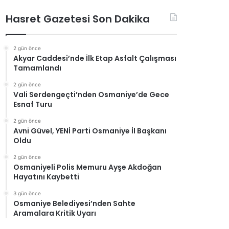
Hasret Gazetesi Son Dakika
2 gün önce
Akyar Caddesi’nde İlk Etap Asfalt Çalışması
Tamamlandı
2 gün önce
Vali Serdengeçti’nden Osmaniye’de Gece
Esnaf Turu
2 gün önce
Avni Güvel, YENİ Parti Osmaniye İl Başkanı
Oldu
2 gün önce
Osmaniyeli Polis Memuru Ayşe Akdoğan
Hayatını Kaybetti
3 gün önce
Osmaniye Belediyesi’nden Sahte
Aramalara Kritik Uyarı