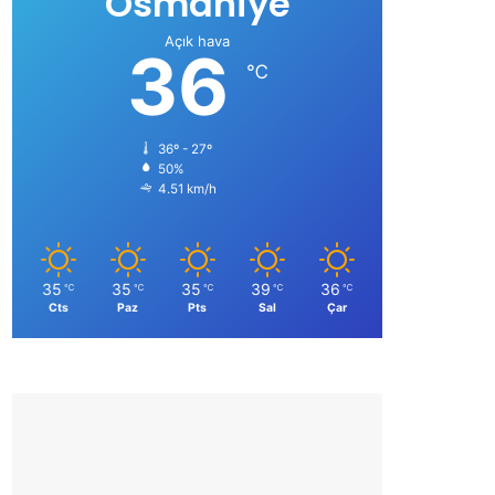
Osmaniye
Açık hava
36
℃
36º - 27º
50%
4.51 km/h
35
35
35
39
36
℃
℃
℃
℃
℃
Cts
Paz
Pts
Sal
Çar