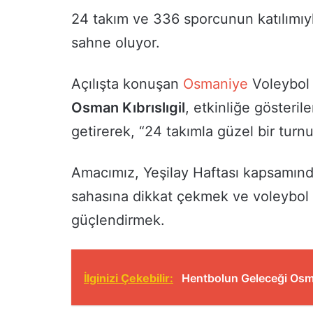
24 takım ve 336 sporcunun katılımıy
sahne oluyor.
Açılışta konuşan
Osmaniye
Voleybol 
Osman Kıbrıslıgil
, etkinliğe gösteri
getirerek, “24 takımla güzel bir turnu
Amacımız, Yeşilay Haftası kapsamınd
sahasına dikkat çekmek ve voleybol s
güçlendirmek.
İlginizi Çekebilir:
Hentbolun Geleceği Osma