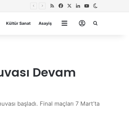
RSS
Facebook
X
LinkedIn
YouTube
Dış görünümü 
Arma
Kültür Sanat
Asayiş
Tümü
Hesabım
nuvası Devam
ası başladı. Final maçları 7 Mart’ta