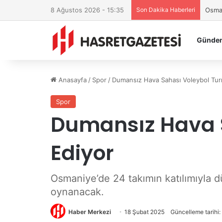
8 Ağustos 2026 - 15:35
Son Dakika Haberleri
Osman
Günde
Anasayfa
/
Spor
/
Dumansız Hava Sahası Voleybol Tur
Spor
Dumansız Hava 
Ediyor
Osmaniye’de 24 takımın katılımıyla 
oynanacak.
Haber Merkezi
18 Şubat 2025
Güncelleme tarihi