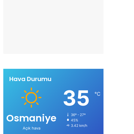
Hava Durumu
35
℃
Osmaniye
36º - 27º
45%
3.42 km/h
Açık hava