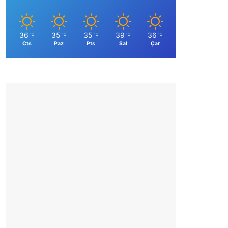
36
35
35
39
36
℃
℃
℃
℃
℃
Cts
Paz
Pts
Sal
Çar