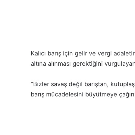
v
e
r
s
i
t
e
l
Kalıcı barış için gelir ve vergi adale
i
altına alınması gerektiğini vurgulaya
l
e
r
e
“Bizler savaş değil barıştan, kutupla
K
barış mücadelesini büyütmeye çağırı
a
r
i
y
e
r
D