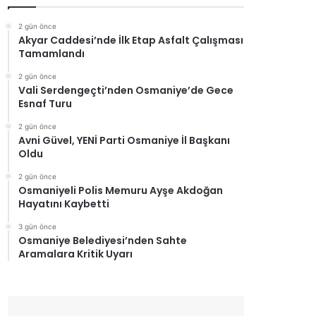
2 gün önce
Akyar Caddesi’nde İlk Etap Asfalt Çalışması
Tamamlandı
2 gün önce
Vali Serdengeçti’nden Osmaniye’de Gece
Esnaf Turu
2 gün önce
Avni Güvel, YENİ Parti Osmaniye İl Başkanı
Oldu
2 gün önce
Osmaniyeli Polis Memuru Ayşe Akdoğan
Hayatını Kaybetti
3 gün önce
Osmaniye Belediyesi’nden Sahte
Aramalara Kritik Uyarı