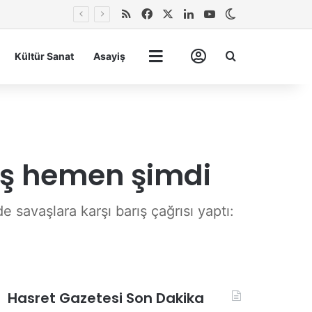
RSS
Facebook
X
LinkedIn
YouTube
Dış görünümü 
Arma
Kültür Sanat
Asayiş
Tümü
Hesabım
ış hemen şimdi
avaşlara karşı barış çağrısı yaptı:
Hasret Gazetesi Son Dakika