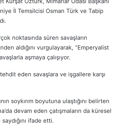
t Kürşat Öztürk, Mimarlar Odası Başkanı
niye İl Temsilcisi Osman Türk ve Tabip
dı.
çok noktasında süren savaşların
inden aldığını vurgulayarak, “Emperyalist
avaşlarla aşmaya çalışıyor.
 tehdit eden savaşlara ve işgallere karşı
arının soykırım boyutuna ulaştığını belirten
na’da devam eden çatışmaların da küresel
 saydığını ifade etti.