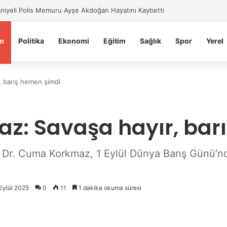
iye Belediyesi’nden Sahte Aramalara Kritik Uyarı
m
Politika
Ekonomi
Eğitim
Sağlık
Spor
Yerel
, barış hemen şimdi
z: Savaşa hayır, bar
r. Cuma Korkmaz, 1 Eylül Dünya Barış Günü’nde s
 Eylül 2025
0
11
1 dakika okuma süresi