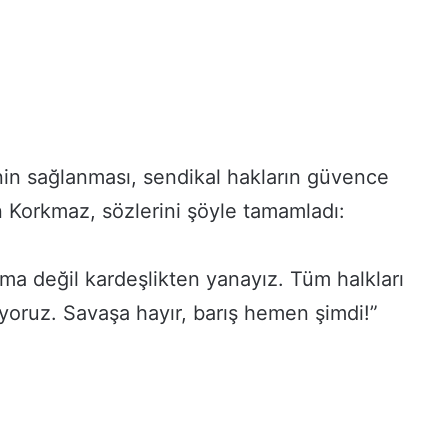
r
y
a
d
ı
H
e
r
tinin sağlanması, sendikal hakların güvence
G
n Korkmaz, sözlerini şöyle tamamladı:
e
ç
e
n
şma değil kardeşlikten yanayız. Tüm halkları
G
yoruz. Savaşa hayır, barış hemen şimdi!”
ü
n
B
ü
y
ü
y