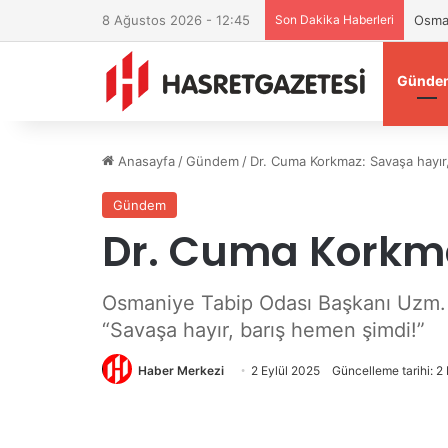
8 Ağustos 2026 - 12:45
Son Dakika Haberleri
Osman
Günde
Anasayfa
/
Gündem
/
Dr. Cuma Korkmaz: Savaşa hayır
Gündem
Dr. Cuma Korkma
Osmaniye Tabip Odası Başkanı Uzm. D
“Savaşa hayır, barış hemen şimdi!”
Haber Merkezi
2 Eylül 2025
Güncelleme tarihi: 2