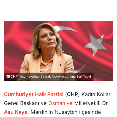
CHP’li Asu Kaya’dan Bayrak Provokasyonuna Sert Tepki
Cumhuriyet Halk Partisi
(
CHP
) Kadın Kolları
Genel Başkanı ve
Osmaniye
Milletvekili Dr.
Asu Kaya
, Mardin’in Nusaybin ilçesinde