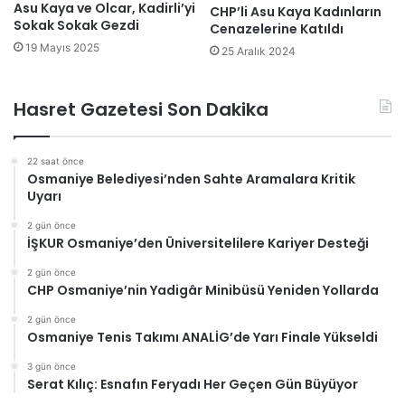
Asu Kaya ve Olcar, Kadirli’yi
CHP’li Asu Kaya Kadınların
Sokak Sokak Gezdi
Cenazelerine Katıldı
19 Mayıs 2025
25 Aralık 2024
Hasret Gazetesi Son Dakika
22 saat önce
Osmaniye Belediyesi’nden Sahte Aramalara Kritik
Uyarı
2 gün önce
İŞKUR Osmaniye’den Üniversitelilere Kariyer Desteği
2 gün önce
CHP Osmaniye’nin Yadigâr Minibüsü Yeniden Yollarda
2 gün önce
Osmaniye Tenis Takımı ANALİG’de Yarı Finale Yükseldi
3 gün önce
Serat Kılıç: Esnafın Feryadı Her Geçen Gün Büyüyor