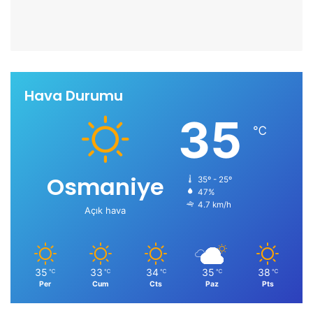
Hava Durumu
35
℃
Osmaniye
35º - 25º
47%
4.7 km/h
Açık hava
35
33
34
35
38
℃
℃
℃
℃
℃
Per
Cum
Cts
Paz
Pts