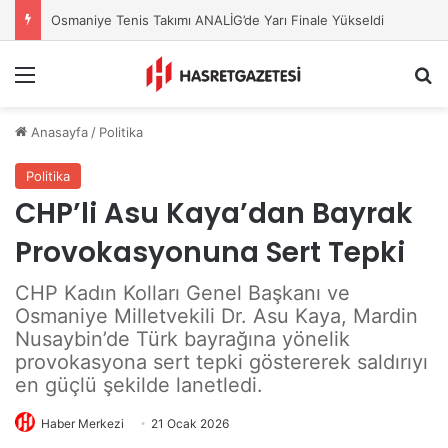
OKÜ’de Tanıtım ve Tercih Günleri Başladı
Menu
A
Anasayfa
/
Politika
Politika
CHP’li Asu Kaya’dan Bayrak
Provokasyonuna Sert Tepki
CHP Kadın Kolları Genel Başkanı ve
Osmaniye Milletvekili Dr. Asu Kaya, Mardin
Nusaybin’de Türk bayrağına yönelik
provokasyona sert tepki göstererek saldırıyı
en güçlü şekilde lanetledi.
Haber Merkezi
21 Ocak 2026