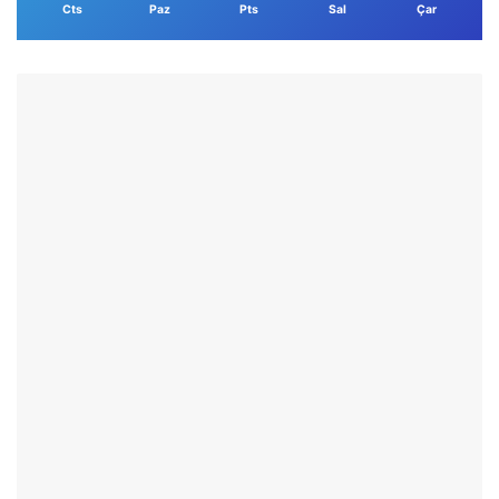
Cts
Paz
Pts
Sal
Çar