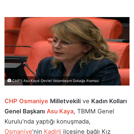
CHP'li Asu Kaya: Devlet Vatandaşını Sokağa Atamaz
CHP
Osmaniye
Milletvekili
ve
Kadın Kolları
Genel Başkanı
Asu Kaya
, TBMM Genel
Kurulu’nda yaptığı konuşmada,
Osmaniye
’nin
Kadirli
ilçesine bağlı Kız