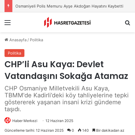
Osmaniyeli Polis Memuru Ayşe Akdoğan Hayatını Kaybetti
Menu
A
Anasayfa
/
Politika
Politika
CHP’li Asu Kaya: Devlet
Vatandaşını Sokağa Atamaz
CHP Osmaniye Milletvekili Asu Kaya,
TBMM'de Kadirli’deki köy tahliyelerine tepki
göstererek yaşanan insani krizi gündeme
taşıdı.
Haber Merkezi
12 Haziran 2025
Güncelleme tarihi: 12 Haziran 2025
0
140
Bir dakikadan az