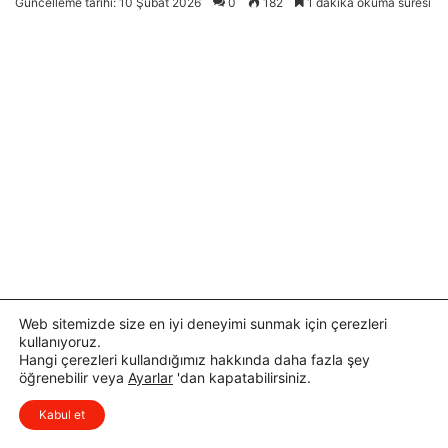
Web sitemizde size en iyi deneyimi sunmak için çerezleri
kullanıyoruz.
Hangi çerezleri kullandığımız hakkında daha fazla şey
öğrenebilir veya
Ayarlar
'dan kapatabilirsiniz.
x
Düşüncelerinizi çok isterim, lütfen
Kabul et
yorum yapın.