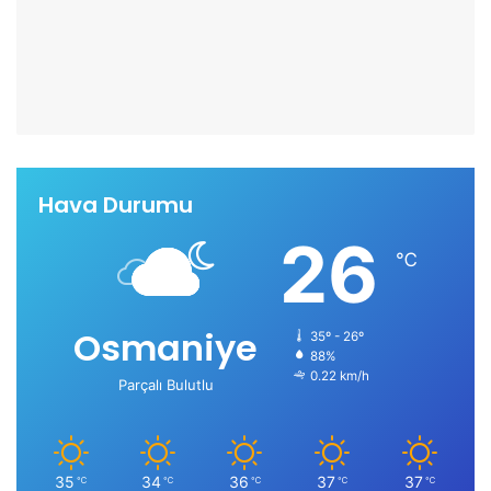
Hava Durumu
26
℃
Osmaniye
35º - 26º
88%
0.22 km/h
Parçalı Bulutlu
35
34
36
37
37
℃
℃
℃
℃
℃