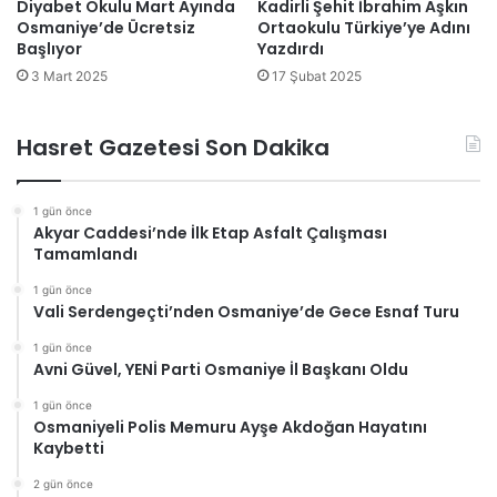
Diyabet Okulu Mart Ayında
Kadirli Şehit İbrahim Aşkın
Osmaniye’de Ücretsiz
Ortaokulu Türkiye’ye Adını
Başlıyor
Yazdırdı
3 Mart 2025
17 Şubat 2025
Hasret Gazetesi Son Dakika
1 gün önce
Akyar Caddesi’nde İlk Etap Asfalt Çalışması
Tamamlandı
1 gün önce
Vali Serdengeçti’nden Osmaniye’de Gece Esnaf Turu
1 gün önce
Avni Güvel, YENİ Parti Osmaniye İl Başkanı Oldu
1 gün önce
Osmaniyeli Polis Memuru Ayşe Akdoğan Hayatını
Kaybetti
2 gün önce