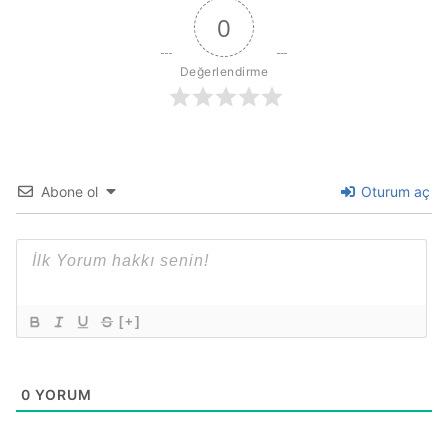
0
Değerlendirme
Abone ol
Oturum aç
[+]
0
YORUM