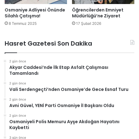
Osmaniye Adliyesi Önünde
Öğrencilerden Emniyet
Silahlı Çatışma!
Müdürlüğü’ne Ziyaret
8 Temmuz 2025
17 Şubat 2026
Hasret Gazetesi Son Dakika
2 gün önce
Akyar Caddesi’nde İlk Etap Asfalt Çalışması
Tamamlandı
2 gün önce
Vali Serdengeçti’nden Osmaniye’de Gece Esnaf Turu
2 gün önce
Avni Güvel, YENİ Parti Osmaniye İl Başkanı Oldu
2 gün önce
Osmaniyeli Polis Memuru Ayşe Akdoğan Hayatını
Kaybetti
3 gün önce