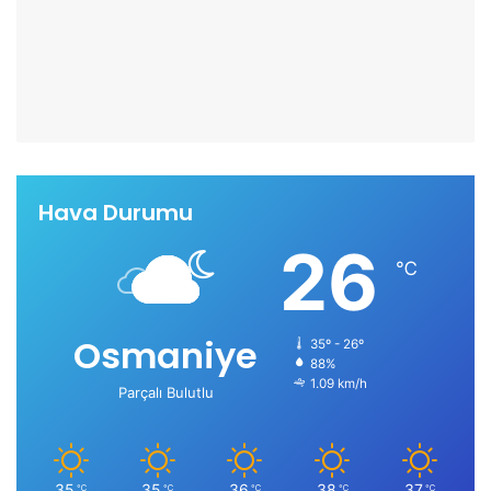
Hava Durumu
26
℃
Osmaniye
35º - 26º
88%
1.09 km/h
Parçalı Bulutlu
35
35
36
38
37
℃
℃
℃
℃
℃