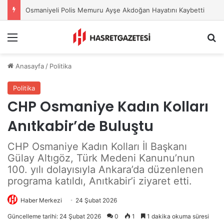
Osmaniye Belediyesi’nden Sahte Aramalara Kritik Uyarı
Menu
A
Anasayfa
/
Politika
Politika
CHP Osmaniye Kadın Kolları
Anıtkabir’de Buluştu
CHP Osmaniye Kadın Kolları İl Başkanı
Gülay Altıgöz, Türk Medeni Kanunu’nun
100. yılı dolayısıyla Ankara’da düzenlenen
programa katıldı, Anıtkabir’i ziyaret etti.
Haber Merkezi
24 Şubat 2026
Güncelleme tarihi: 24 Şubat 2026
0
1
1 dakika okuma süresi