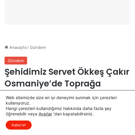
s
ı
u
ş
D
m
ü
a
z
s
e
ı
n
T
l
a
e
m
n
a
d
m
i
l
a
n
d
Web sitemizde size en iyi deneyimi sunmak için çerezleri
ı
kullanıyoruz.
Hangi çerezleri kullandığımız hakkında daha fazla şey
öğrenebilir veya
Ayarlar
'dan kapatabilirsiniz.
x
Düşüncelerinizi çok isterim, lütfen
Kabul et
yorum yapın.