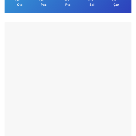
Cts
Paz
Pts
Sal
Çar