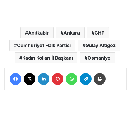
Anıtkabir
Ankara
CHP
Cumhuriyet Halk Partisi
Gülay Altıgöz
Kadın Kolları İl Başkanı
Osmaniye
Facebook
X
LinkedIn
Pinterest
WhatsApp
Telegram
Yazdır