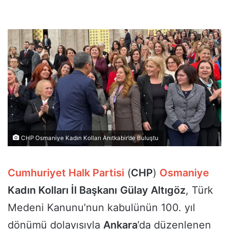
CHP Osmaniye Kadın Kolları Anıtkabir’de Buluştu
Cumhuriyet Halk Partisi
(
CHP
)
Osmaniye
Kadın Kolları İl Başkanı
Gülay Altıgöz
, Türk
Medeni Kanunu’nun kabulünün 100. yıl
dönümü dolayısıyla
Ankara
’da düzenlenen