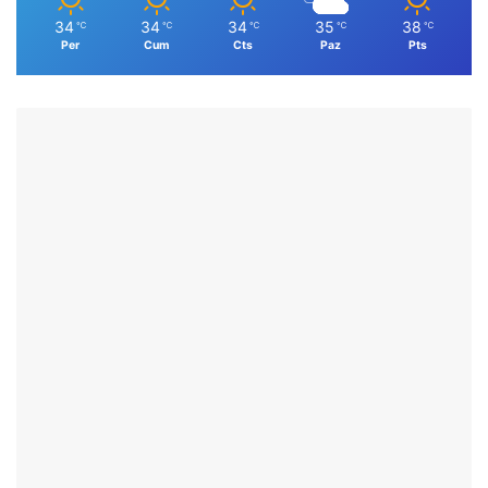
34
34
34
35
38
℃
℃
℃
℃
℃
Per
Cum
Cts
Paz
Pts