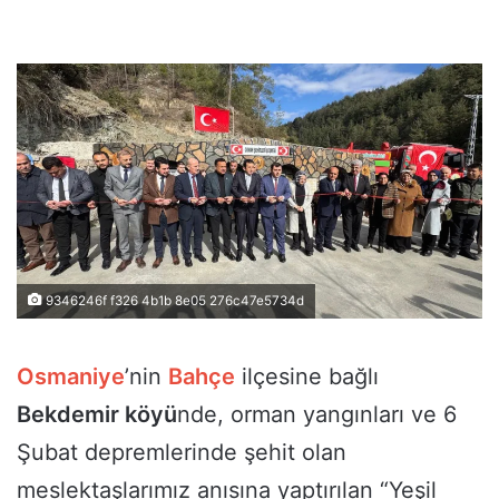
9346246f f326 4b1b 8e05 276c47e5734d
Osmaniye
’nin
Bahçe
ilçesine bağlı
Bekdemir köyü
nde, orman yangınları ve 6
Şubat depremlerinde şehit olan
meslektaşlarımız anısına yaptırılan “Yeşil