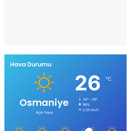
Hava Durumu
26
℃
Osmaniye
34º - 26º
86%
0.35 km/h
Açık hava