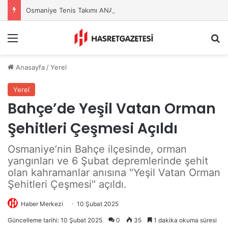
Osmaniye Tenis Takımı ANALİG’de Yarı Finale Yükseldi
Menu
A
Anasayfa
/
Yerel
Yerel
Bahçe’de Yeşil Vatan Orman
Şehitleri Çeşmesi Açıldı
Osmaniye’nin Bahçe ilçesinde, orman
yangınları ve 6 Şubat depremlerinde şehit
olan kahramanlar anısına "Yeşil Vatan Orman
Şehitleri Çeşmesi" açıldı.
Haber Merkezi
10 Şubat 2025
Güncelleme tarihi: 10 Şubat 2025
0
35
1 dakika okuma süresi