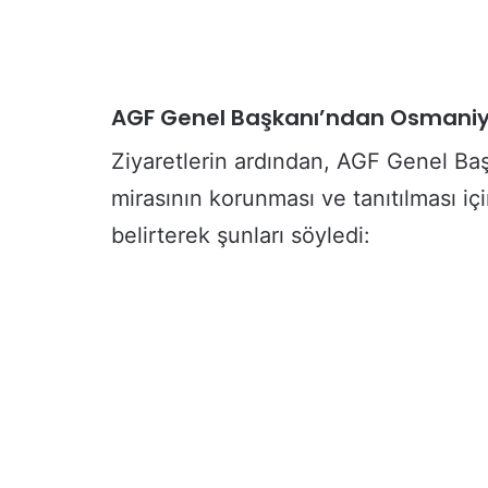
Ü
n
i
v
e
AGF Genel Başkanı’ndan Osmaniy
r
s
Ziyaretlerin ardından, AGF Genel Ba
i
mirasının korunması ve tanıtılması için
t
e
belirterek şunları söyledi:
l
i
l
e
r
e
K
a
r
i
y