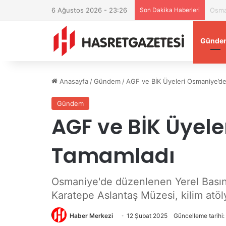
6 Ağustos 2026 - 23:26
Son Dakika Haberleri
Osman
Günde
Anasayfa
/
Gündem
/
AGF ve BİK Üyeleri Osmaniye’de
Gündem
AGF ve BİK Üyele
Tamamladı
Osmaniye'de düzenlenen Yerel Basın B
Karatepe Aslantaş Müzesi, kilim atölye
Haber Merkezi
12 Şubat 2025
Güncelleme tarihi