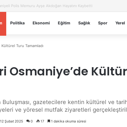
iye Belediyesi’nden Sahte Aramalara Kritik Uyarı
m
Politika
Ekonomi
Eğitim
Sağlık
Spor
Yerel
 Kültürel Turu Tamamladı
ri Osmaniye’de Kültür
uluşması, gazetecilere kentin kültürel ve tarih
leri ve yöresel mutfak ziyaretleri gerçekleştiril
: 12 Şubat 2025
0
17
1 dakika okuma süresi