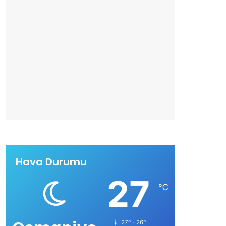
Hava Durumu
27
℃
27º - 26º