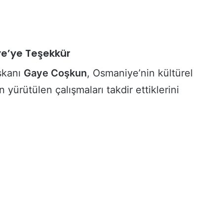
n
F
e
r
y
e’ye Teşekkür
a
d
şkanı
Gaye Coşkun
, Osmaniye’nin kültürel
ı
 yürütülen çalışmaları takdir ettiklerini
H
e
r
G
e
ç
e
n
G
ü
n
B
ü