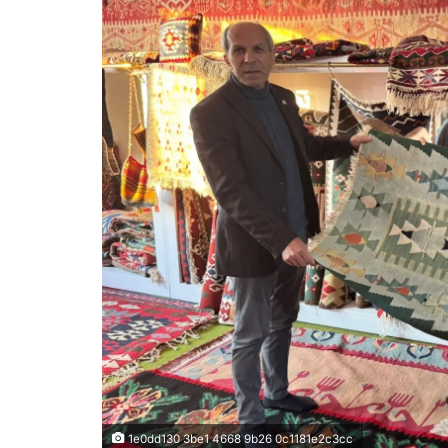
1e0dd130 3be1 4668 9b26 0c1181e2c3cc