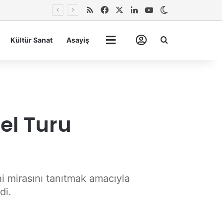
RSS
Facebook
X
LinkedIn
YouTube
Dış görünümü 
Arma
Kültür Sanat
Asayiş
Tümü
Hesabım
el Turu
i mirasını tanıtmak amacıyla
di.