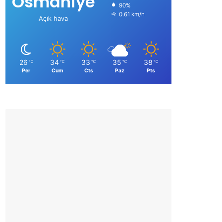
Osmaniye
90%
0.61 km/h
Açık hava
26
34
33
35
38
℃
℃
℃
℃
℃
Per
Cum
Cts
Paz
Pts