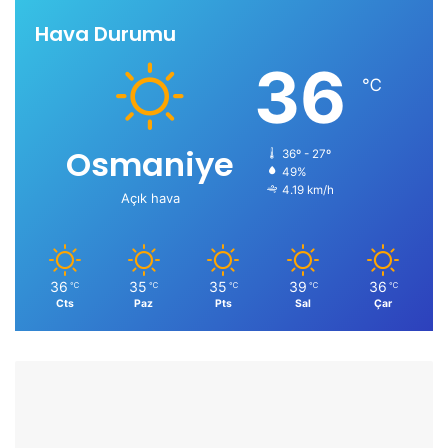
Hava Durumu
36
℃
Osmaniye
36º - 27º
49%
4.19 km/h
Açık hava
36
35
35
39
36
℃
℃
℃
℃
℃
Cts
Paz
Pts
Sal
Çar