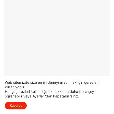
Web sitemizde size en iyi deneyimi sunmak için çerezleri
kullanıyoruz.
Hangi çerezleri kullandığımız hakkında daha fazla şey
öğrenebilir veya
Ayarlar
'dan kapatabilirsiniz.
x
Düşüncelerinizi çok isterim, lütfen
Kabul et
yorum yapın.