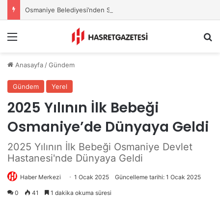
Osmaniye Belediyesi’nden Sahte Aramalara Kritik Uyarı
Menu
A
Anasayfa
/
Gündem
Gündem
Yerel
2025 Yılının İlk Bebeği
Osmaniye’de Dünyaya Geldi
2025 Yılının İlk Bebeği Osmaniye Devlet
Hastanesi'nde Dünyaya Geldi
Haber Merkezi
1 Ocak 2025
Güncelleme tarihi: 1 Ocak 2025
0
41
1 dakika okuma süresi