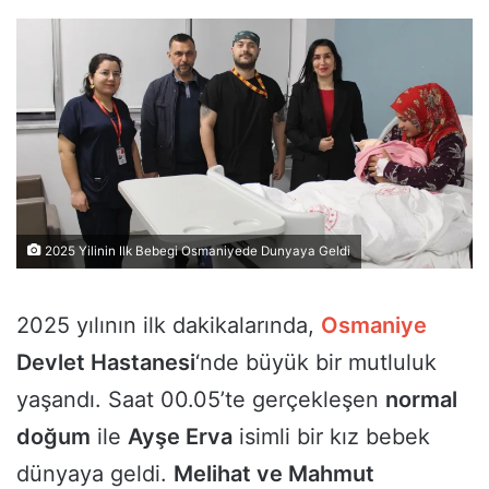
2025 Yilinin Ilk Bebegi Osmaniyede Dunyaya Geldi
2025 yılının ilk dakikalarında,
Osmaniye
Devlet Hastanesi
‘nde büyük bir mutluluk
yaşandı. Saat 00.05’te gerçekleşen
normal
doğum
ile
Ayşe Erva
isimli bir kız bebek
dünyaya geldi.
Melihat ve Mahmut